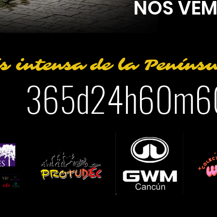
NOS VEM
s intensa de la Peníns
365d
24h
60m
6