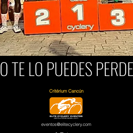
NO TE LO PUEDES PERDE
Critérium Cancún
eventos@elitecyclery.com