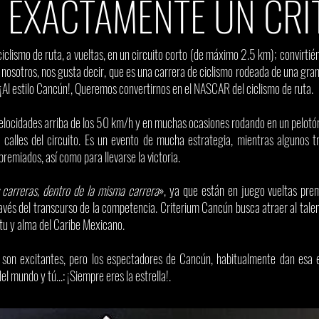
S EXACTAMENTE UN CRI
ciclismo de ruta, a vueltas, en un circuito corto (de máximo 2.5 km); convirtié
 nosotros, nos gusta decir, que es una carrera de ciclismo rodeada de una gran 
¡Al estilo Cancún!, Queremos convertirnos en el NASCAR del ciclismo de ruta.
velocidades arriba de los 50 km/h y en muchas ocasiones rodando en un pelot
s calles del circuito. Es un evento de mucha estrategia, mientras algunos t
premiados, así como para llevarse la victoria.
carreras, dentro de la misma carrera
», ya que están en juego vueltas pre
avés del transcurso de la competencia. Criterium Cancún busca atraer al talen
itu y alma del Caribe Mexicano.
 son excitantes, pero los espectadores de Cancún, habitualmente dan esa e
l mundo y tú...: ¡Siempre eres la estrella!.