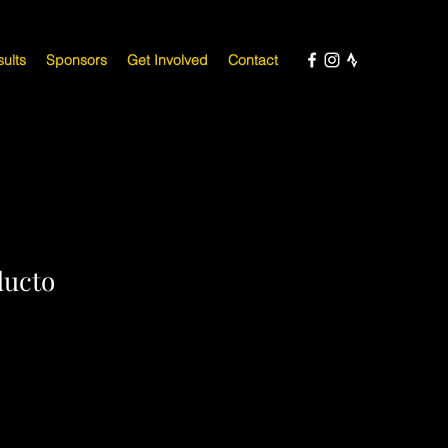
ults
Sponsors
Get Involved
Contact
ducto