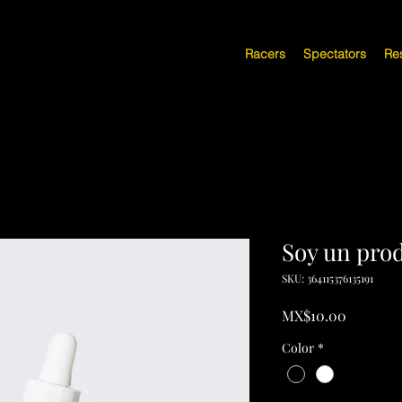
Racers
Spectators
Res
Soy un pro
SKU: 364115376135191
Price
MX$10.00
Color
*