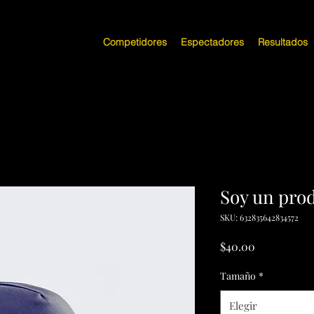
Competidores
Espectadores
Resultados
Soy un pro
SKU: 632835642834572
Precio
$40.00
Tamaño
*
Elegir